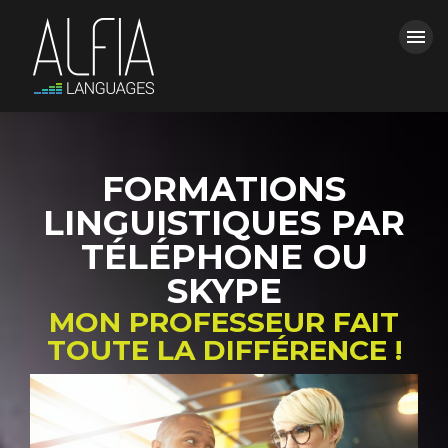
menu
ACCUEIL
FERMER LE MENU
FORMATIONS
FORMATIONS
LINGUISTIQUES PAR
ALFIA
TÉLÉPHONE OU
SKYPE
CONTACT & DEVIS
MON PROFESSEUR FAIT
TOUTE LA DIFFÉRENCE !
power_settings_new
Espace Clients