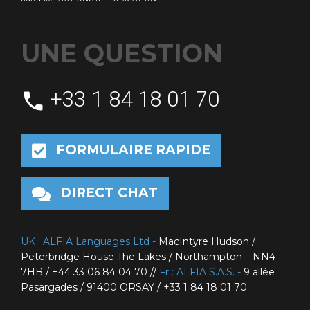
UNE QUESTION
+33 1 84 18 01 70
phone
FORMULAIRE RAPIDE
DIRECT CHAT
UK : ALFIA Languages Ltd -
MacIntyre Hudson /
Peterbridge House The Lakes / Northampton – NN4
7HB / +44 33 06 84 04 70 //
Fr : ALFIA S.A.S. -
9 allée
Pasargades / 91400 ORSAY / +33 1 84 18 01 70