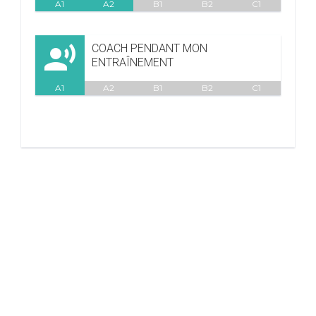
A1
A2
B1
B2
C1

COACH PENDANT MON
ENTRAÎNEMENT
A1
A2
B1
B2
C1