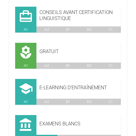

CONSEILS AVANT CERTIFICATION
LINGUISTIQUE
A1
A2
B1
B2
C1
local_florist
GRATUIT
A1
A2
B1
B2
C1

E-LEARNING D’ENTRAÎNEMENT
A1
A2
B1
B2
C1

EXAMENS BLANCS