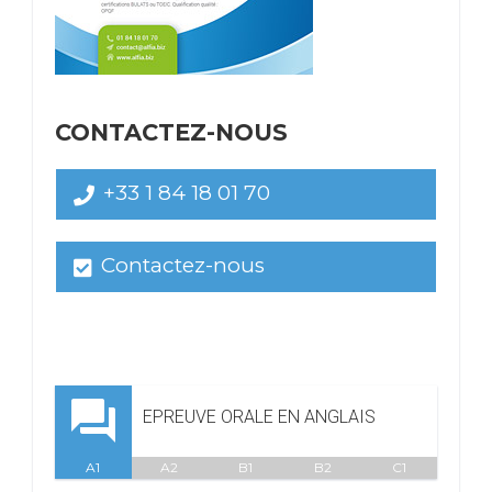
CONTACTEZ-NOUS
+33 1 84 18 01 70
Contactez-nous

EPREUVE ORALE EN ANGLAIS
A1
A2
B1
B2
C1