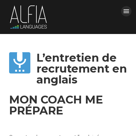
menu
ACCUEIL
FERMER LE MENU

L’entretien de
FORMATIONS
recrutement en
ALFIA
anglais
CONTACT & DEVIS
MON COACH ME
power_settings_new
PRÉPARE
Espace Clients