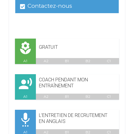
Contactez-nous
local_florist
GRATUIT
A1
A2
B1
B2
C1

COACH PENDANT MON
ENTRAÎNEMENT
A1
A2
B1
B2
C1

L’ENTRETIEN DE RECRUTEMENT
EN ANGLAIS
A1
A2
B1
B2
C1