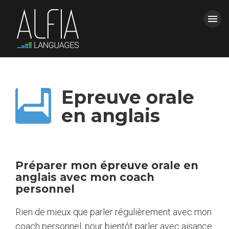
menu
ACCUEIL
FERMER LE MENU

Epreuve orale
FORMATIONS
en anglais
ALFIA
CONTACT & DEVIS
Préparer mon épreuve orale en
anglais avec mon coach
power_settings_new
Espace Clients
personnel
Rien de mieux que parler régulièrement avec mon
coach personnel, pour bientôt parler avec aisance