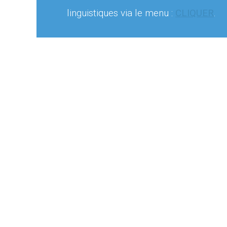
linguistiques via le menu :
CLIQUER
.