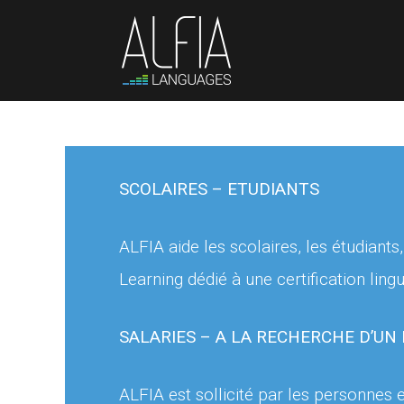
FERMER LE MENU
BULATS, TOEIC, TOEFL, IELTS...


L’offre aux étudiants
Conseils avant certification


linguistique
SCOLAIRES – ETUDIANTS
L'ORAL
ALFIA aide les scolaires, les étudiant


Epreuve orale en anglais
Learning dédié à une certification ling
POURQUOI PAYER ?
SALARIES – A LA RECHERCHE D’UN
local_florist
Gratuit
ALFIA est sollicité par les personnes