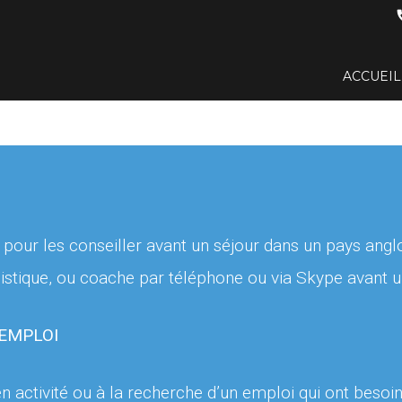
c
ACCUEIL

L’offre 1er emploi
Commander

E-Learning d’entraînement
Examens blancs
s, pour les conseiller avant un séjour dans un pays angl
L’entretien de recrutement en
anglais
uistique, ou coache par téléphone ou via Skype avant une
 EMPLOI
 en activité ou à la recherche d’un emploi qui ont bes