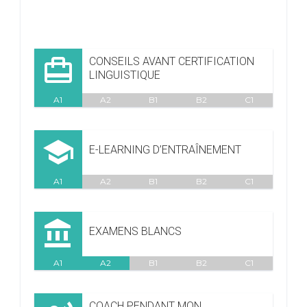

CONSEILS AVANT CERTIFICATION
LINGUISTIQUE
A1
A2
B1
B2
C1

E-LEARNING D’ENTRAÎNEMENT
A1
A2
B1
B2
C1

EXAMENS BLANCS
A1
A2
B1
B2
C1
COACH PENDANT MON