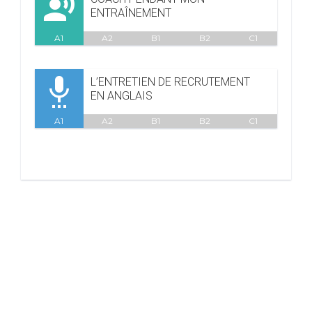

ENTRAÎNEMENT
A1
A2
B1
B2
C1

L’ENTRETIEN DE RECRUTEMENT
EN ANGLAIS
A1
A2
B1
B2
C1