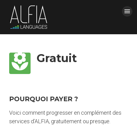
menu
ACCUEIL
FERMER LE MENU
local_florist
Gratuit
FORMATIONS
ALFIA
CONTACT & DEVIS
POURQUOI PAYER ?
power_settings_new
Espace Clients
Voici comment progresser en complément des
services d’ALFIA, gratuitement ou presque.